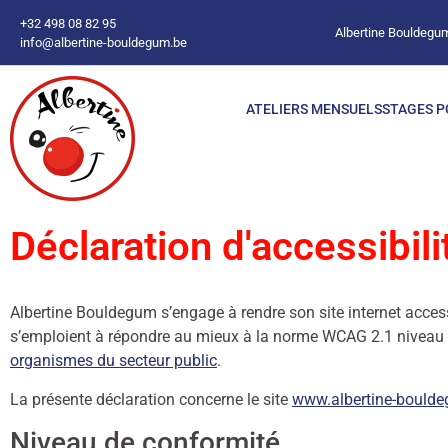
+32 498 08 82 95
Albertine Bouldegum
info@albertine-bouldegum.be
ATELIERS MENSUELS
STAGES P
Déclaration d'accessibili
Albertine Bouldegum s’engage à rendre son site internet acces
s’emploient à répondre au mieux à la norme WCAG 2.1 nivea
organismes du secteur public
.
La présente déclaration concerne le site
www.albertine-bould
Niveau de conformité