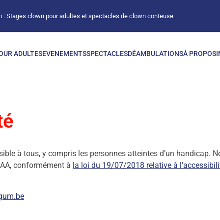
 : Stages clown pour adultes et spectacles de clown conteuse
OUR ADULTES
EVENEMENTS
SPECTACLES
DÉAMBULATIONS
À PROPOS
I
té
sible à tous, y compris les personnes atteintes d’un handicap. 
u AA, conformément à
la loi du 19/07/2018 relative à l’accessibili
egum.be